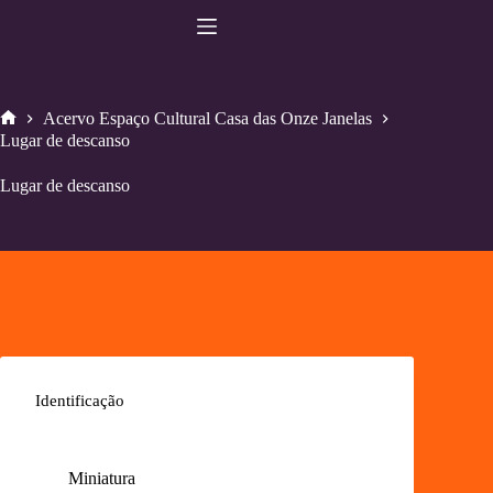
Pular
para
o
conteúdo
Acervo Espaço Cultural Casa das Onze Janelas
Home
Lugar de descanso
Lugar de descanso
Identificação
Miniatura