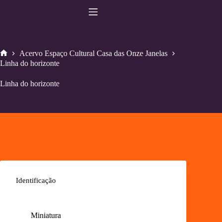
Pular
para
o
conteúdo
Acervo Espaço Cultural Casa das Onze Janelas
Home
Linha do horizonte
Linha do horizonte
Identificação
Miniatura