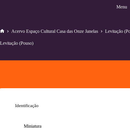
Pular
Menu
para
o
conteúdo
Acervo Espaço Cultural Casa das Onze Janelas
Levitação (P
Home
Levitação (Pouso)
Identificação
Miniatura