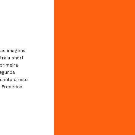
uas imagens
raja short
primeira
segunda
canto direito
2 Frederico