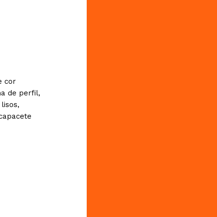
e cor
 de perfil,
lisos,
 capacete