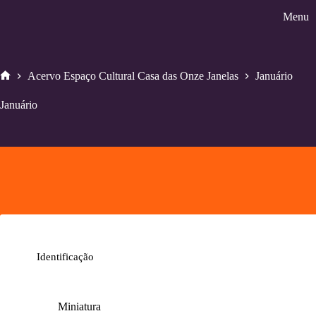
Pular
Menu
para
o
conteúdo
Acervo Espaço Cultural Casa das Onze Janelas
Januário
Home
Januário
Identificação
Miniatura