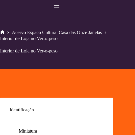
Pular
para
o
conteúdo
Acervo Espaço Cultural Casa das Onze Janelas
Home
Interior de Loja no Ver-o-peso
Interior de Loja no Ver-o-peso
Identificação
Miniatura