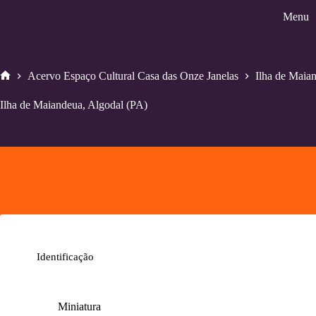
Pular
Menu
para
o
conteúdo
Acervo Espaço Cultural Casa das Onze Janelas
Ilha de Maia
Home
Ilha de Maiandeua, Algodal (PA)
Identificação
Miniatura