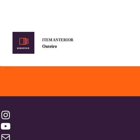
ITEM ANTERIOR
Outeiro
Instagram
YouTube
Contatos