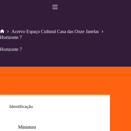
Pular
para
o
conteúdo
Acervo Espaço Cultural Casa das Onze Janelas
Home
Horizonte 7
Horizonte 7
Identificação
Miniatura