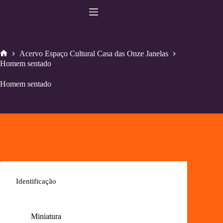
Pular
para
o
conteúdo
Acervo Espaço Cultural Casa das Onze Janelas
Home
Homem sentado
Homem sentado
Identificação
Miniatura