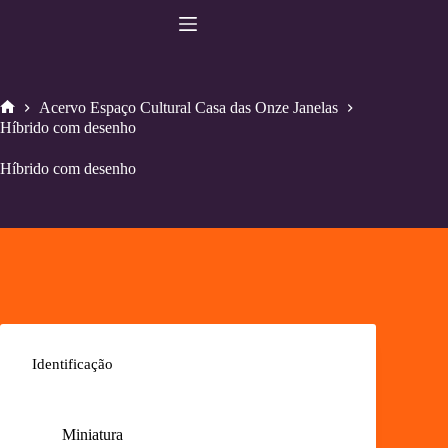
Pular
para
o
conteúdo
Acervo Espaço Cultural Casa das Onze Janelas
Home
Híbrido com desenho
Híbrido com desenho
Identificação
Miniatura