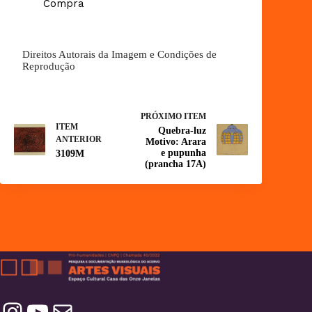
Compra
Direitos Autorais da Imagem e Condições de
Reprodução
PRÓXIMO ITEM
ITEM
Quebra-luz
ANTERIOR
Motivo: Arara
e pupunha
3109M
(prancha 17A)
Instagram
YouTube
Contatos