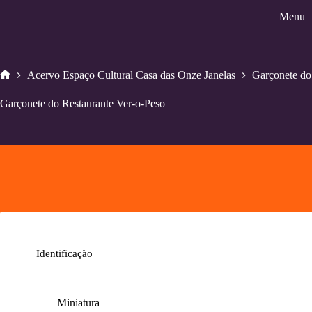
Pular
Menu
para
o
conteúdo
Acervo Espaço Cultural Casa das Onze Janelas
Garçonete do
Home
Garçonete do Restaurante Ver-o-Peso
Identificação
Miniatura