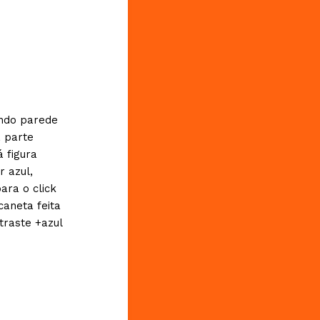
undo parede
a parte
 figura
r azul,
ara o click
caneta feita
straste +azul