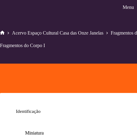
Pular
Menu
para
o
conteúdo
Acervo Espaço Cultural Casa das Onze Janelas
Fragmentos d
Home
Fragmentos do Corpo I
Identificação
Miniatura