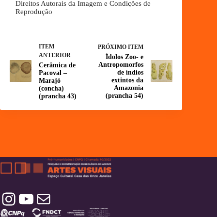
Direitos Autorais da Imagem e Condições de
Reprodução
ITEM
PRÓXIMO ITEM
ANTERIOR
Ídolos Zoo- e
Antropomorfos
Cerâmica de
de índios
Pacoval –
extintos da
Marajó
Amazonia
(concha)
(prancha 54)
(prancha 43)
Instagram
YouTube
Contatos