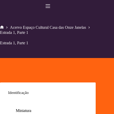
Pular
para
o
conteúdo
Acervo Espaço Cultural Casa das Onze Janelas
Home
Estrada 1, Parte 1
Estrada 1, Parte 1
Identificação
Miniatura