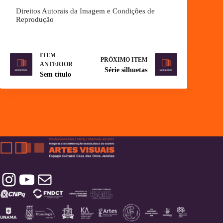
Direitos Autorais da Imagem e Condições de
Reprodução
ITEM
PRÓXIMO ITEM
ANTERIOR
Série silhuetas
Sem título
Instagram
YouTube
Contatos