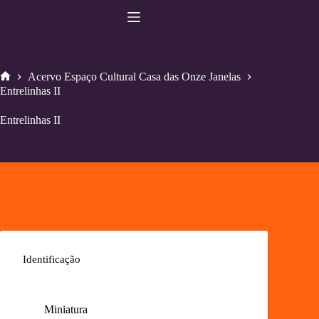
Pular
para
o
conteúdo
Acervo Espaço Cultural Casa das Onze Janelas
Home
Entrelinhas II
Entrelinhas II
Identificação
Miniatura