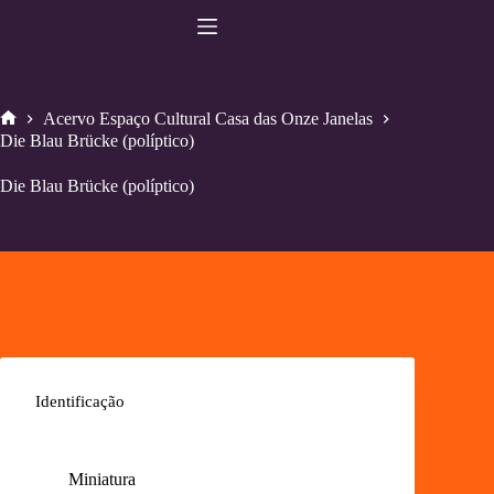
Pular
para
o
conteúdo
Acervo Espaço Cultural Casa das Onze Janelas
Home
Die Blau Brücke (políptico)
Die Blau Brücke (políptico)
Identificação
Miniatura