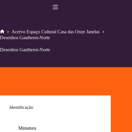
Pular
para
o
conteúdo
Acervo Espaço Cultural Casa das Onze Janelas
Home
Desenhos Gautherot-Norte
Desenhos Gautherot-Norte
Identificação
Miniatura