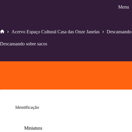
Pular
Menu
para
o
conteúdo
Acervo Espaço Cultural Casa das Onze Janelas
Descansando 
Home
Descansando sobre sacos
Identificação
Miniatura