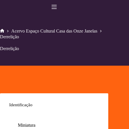
Pular
para
o
conteúdo
Acervo Espaço Cultural Casa das Onze Janelas
Home
Derrelição
Derrelição
Identificação
Miniatura