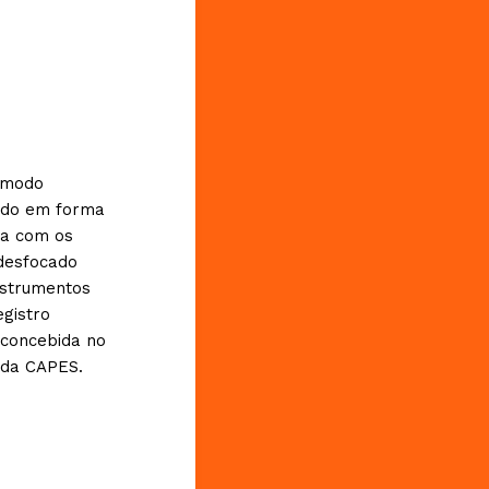
o modo
ndo em forma
ta com os
 desfocado
nstrumentos
egistro
 concebida no
s da CAPES.