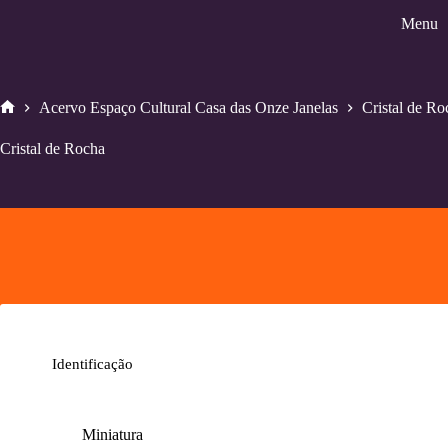
Pular
Menu
para
o
conteúdo
Acervo Espaço Cultural Casa das Onze Janelas
Cristal de Ro
Home
Cristal de Rocha
Identificação
Miniatura