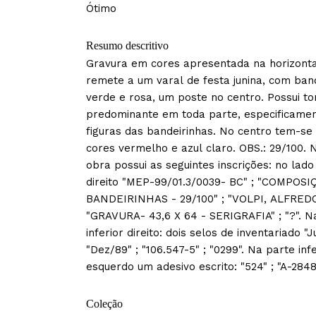
Ótimo
Resumo descritivo
Gravura em cores apresentada na horizont
remete a um varal de festa junina, com ban
verde e rosa, um poste no centro. Possui t
predominante em toda parte, especificame
figuras das bandeirinhas. No centro tem-se
cores vermelho e azul claro. OBS.: 29/100. 
obra possui as seguintes inscrições: no lado
direito "MEP-99/01.3/0039- BC" ; "COMPOSI
BANDEIRINHAS - 29/100" ; "VOLPI, ALFREDO
"GRAVURA- 43,6 X 64 - SERIGRAFIA" ; "?". N
inferior direito: dois selos de inventariado "
"Dez/89" ; "106.547-5" ; "0299". Na parte infe
esquerdo um adesivo escrito: "524" ; "A-284
Coleção