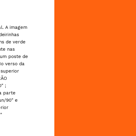
al. A imagem
deirinhas
ons de verde
nte nas
 um poste de
No verso da
 superior
ÇÃO
" ;
a parte
Jun/90" e
rior
8"