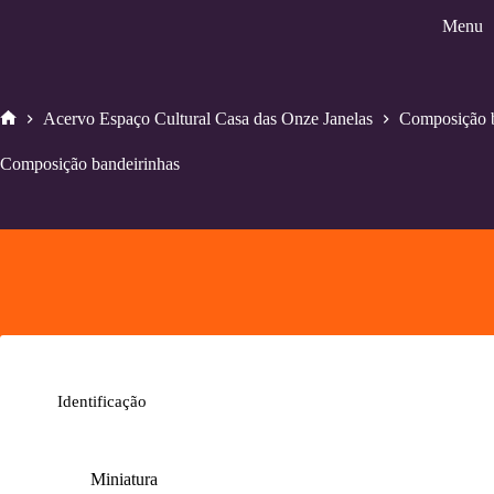
Pular
Menu
para
o
conteúdo
Acervo Espaço Cultural Casa das Onze Janelas
Composição b
Home
Composição bandeirinhas
Identificação
Miniatura