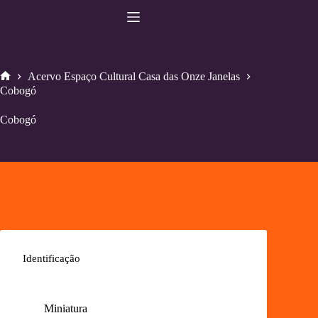
Pular
para
o
conteúdo
Acervo Espaço Cultural Casa das Onze Janelas
Home
Cobogó
Cobogó
Identificação
Miniatura