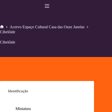
Pular
para
o
conteúdo
Acervo Espaço Cultural Casa das Onze Janelas
Home
Cibelóide
Cibelóide
Identificação
Miniatura