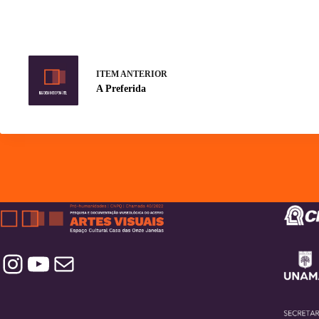
ITEM ANTERIOR
A Preferida
Instagram
YouTube
Contatos