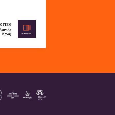
O ITEM
 Estrada
Nova)