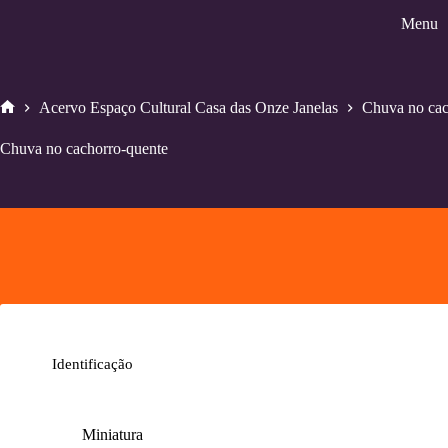
Pular
Menu
para
o
conteúdo
Acervo Espaço Cultural Casa das Onze Janelas
Chuva no cac
Home
Chuva no cachorro-quente
Identificação
Miniatura