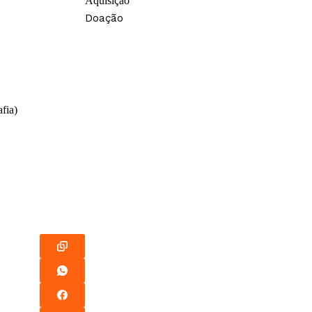
Aquisição
Doação
fia)