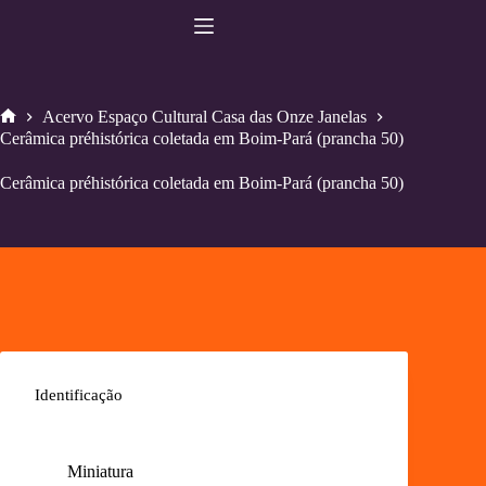
Pular
para
o
conteúdo
Acervo Espaço Cultural Casa das Onze Janelas
Home
Cerâmica préhistórica coletada em Boim-Pará (prancha 50)
Cerâmica préhistórica coletada em Boim-Pará (prancha 50)
Identificação
Miniatura