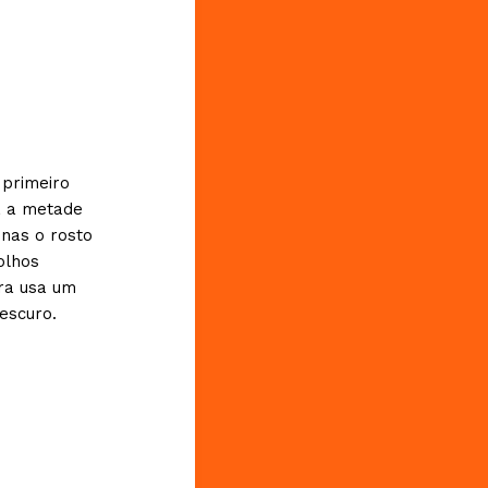
 primeiro
a a metade
enas o rosto
olhos
ra usa um
escuro.