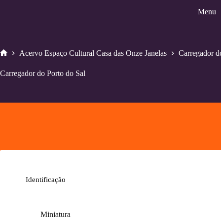
Pular
Menu
para
o
conteúdo
Acervo Espaço Cultural Casa das Onze Janelas
Carregador d
Home
Carregador do Porto do Sal
Identificação
Miniatura