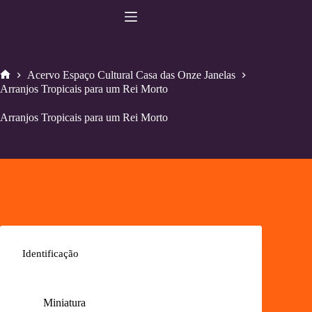
Pular
para
o
conteúdo
Acervo Espaço Cultural Casa das Onze Janelas
Home
Arranjos Tropicais para um Rei Morto
Arranjos Tropicais para um Rei Morto
Identificação
Miniatura