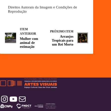
Direitos Autorais da Imagem e Condições de
Reprodução
ITEM
PRÓXIMO ITEM
ANTERIOR
Arranjos
Mulher com
Tropicais para
animal de
um Rei Morto
estimação
Instagram
YouTube
Contatos