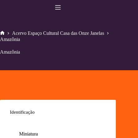
Pular
para
o
conteúdo
Acervo Espaço Cultural Casa das Onze Janelas
Home
Amazônia
Amazônia
Identificação
Miniatura