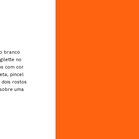
o branco
ilette no
os com cor
ta, pincel
dois rostos
 sobre uma