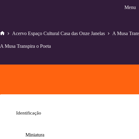
Pular
Menu
para
o
conteúdo
Acervo Espaço Cultural Casa das Onze Janelas
A Musa Trans
Home
A Musa Transpira o Poeta
Identificação
Miniatura