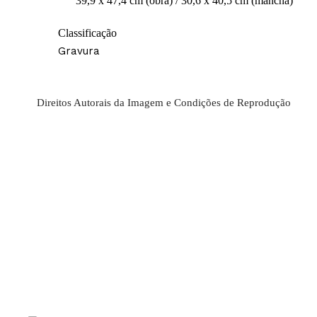
39,9 x 47,4 cm (obra) / 30,6 x 40,5 cm (mancha)
Classificação
Gravura
Direitos Autorais da Imagem e Condições de Reprodução