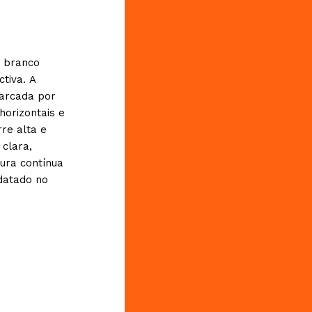
e branco
tiva. A
arcada por
horizontais e
rre alta e
 clara,
ura contínua
datado no