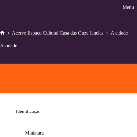
Pular
Menu
para
o
conteúdo
Acervo Espaço Cultural Casa das Onze Janelas
A cidade
Home
A cidade
Identificação
Miniatura