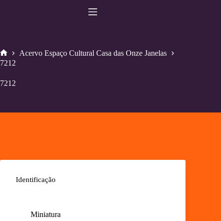
Pular
para
o
conteúdo
Acervo Espaço Cultural Casa das Onze Janelas
Home
7212
7212
Identificação
Miniatura