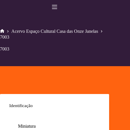
Pular
para
o
conteúdo
Acervo Espaço Cultural Casa das Onze Janelas
Home
7003
7003
Identificação
Miniatura