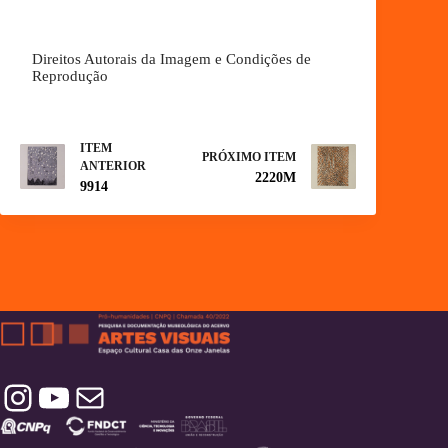
Direitos Autorais da Imagem e Condições de
Reprodução
ITEM
PRÓXIMO ITEM
ANTERIOR
2220M
9914
Instagram
YouTube
Contatos