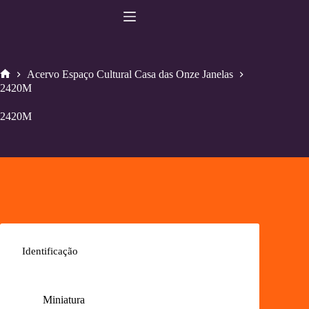
Pular
para
o
conteúdo
Acervo Espaço Cultural Casa das Onze Janelas
Home
2420M
2420M
Identificação
Miniatura