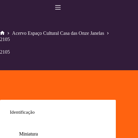
Pular
para
o
conteúdo
Acervo Espaço Cultural Casa das Onze Janelas
Home
2105
2105
Identificação
Miniatura