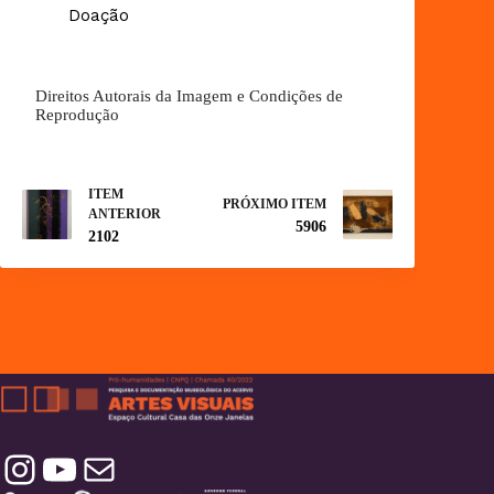
Doação
Direitos Autorais da Imagem e Condições de
Reprodução
ITEM
PRÓXIMO ITEM
ANTERIOR
5906
2102
Instagram
YouTube
Contatos