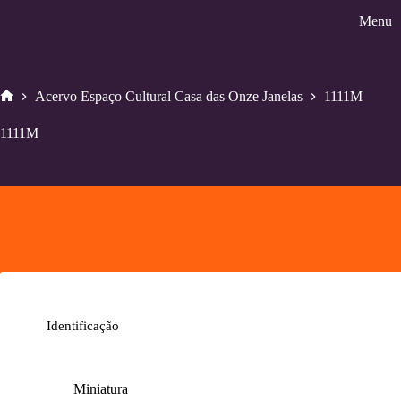
Pular
Menu
para
o
conteúdo
Acervo Espaço Cultural Casa das Onze Janelas
1111M
Home
1111M
Identificação
Miniatura