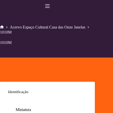
Pular
para
o
conteúdo
Acervo Espaço Cultural Casa das Onze Janelas
Home
1010M
1010M
Identificação
Miniatura