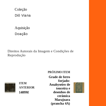
Coleção
Diô Viana
Aquisição
Doação
Direitos Autorais da Imagem e Condições de
Reprodução
PRÓXIMO ITEM
Grade de ferro
forjado:
ITEM
Assahyseiro de
ANTERIOR
touceira e
desenhos de
1409M
cerâmica
Marajoara
(prancha 4A)