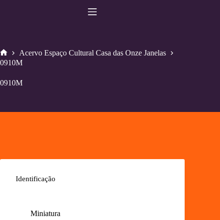
Pular
para
o
conteúdo
Acervo Espaço Cultural Casa das Onze Janelas
Home
0910M
0910M
Identificação
Miniatura