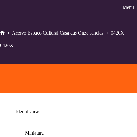
Pular
Menu
para
o
conteúdo
Acervo Espaço Cultural Casa das Onze Janelas
0420X
Home
0420X
Identificação
Miniatura