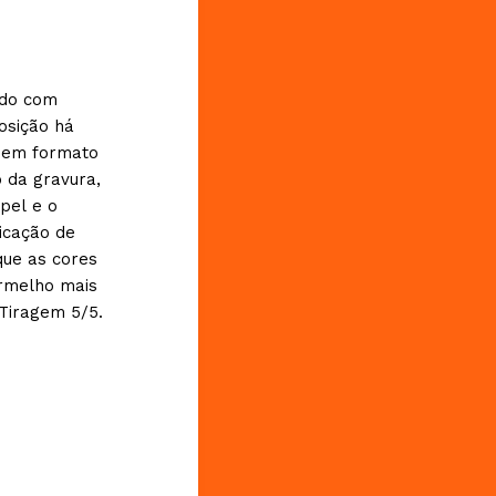
ndo com
osição há
 em formato
 da gravura,
pel e o
icação de
que as cores
rmelho mais
Tiragem 5/5.