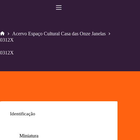
Pular
para
o
conteúdo
Acervo Espaço Cultural Casa das Onze Janelas
Home
0312X
0312X
Identificação
Miniatura