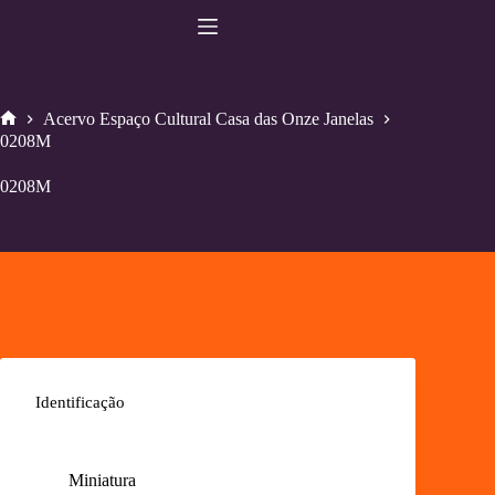
Pular
para
o
conteúdo
Acervo Espaço Cultural Casa das Onze Janelas
Home
0208M
0208M
Identificação
Miniatura