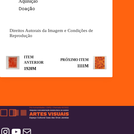
Aquisição
Doação
Direitos Autorais da Imagem e Condições de
Reprodução
ITEM
PRÓXIMO ITEM
ANTERIOR
1111M
1920M
Instagram
YouTube
Contatos