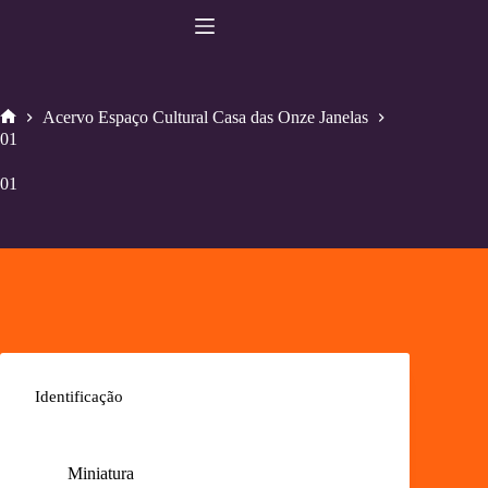
Pular
para
o
conteúdo
Acervo Espaço Cultural Casa das Onze Janelas
Home
01
01
Identificação
Miniatura